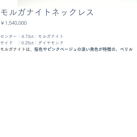
モルガナイトネックレス
価
￥1,540,000
格
センター：4.73ct：モルガナイト
サイド　：0.25ct：ダイヤモンド
モルガナイトは、
桜色やピンクベージュの淡い発色が特徴の、ベリル
（緑柱石）グループに属するピンク色の鉱物
です。エメラルドやアクア
マリンの仲間で、2021年に日本の4月の誕生石に新しく追加されまし
た。愛情や優しさ、癒しを象徴するパワーストーンとして知られていま
す。