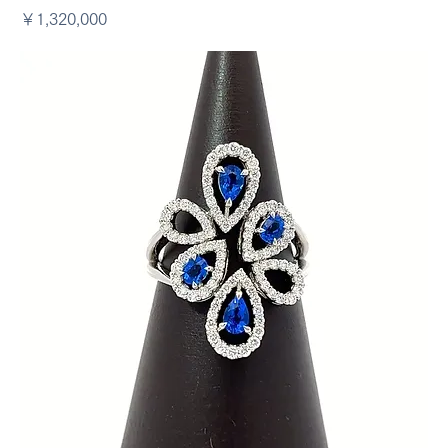
アメジストリング
価格
￥1,320,000